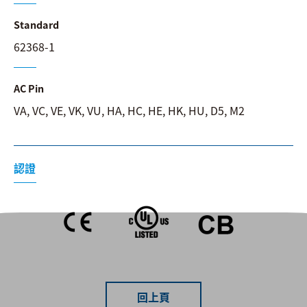
Standard
62368-1
AC Pin
VA, VC, VE, VK, VU, HA, HC, HE, HK, HU, D5, M2
認證
回上頁