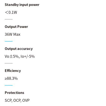
Standby input power
＜0.1W
Output Power
36W Max
Output accuracy
Vo±5%, Io+/-5%
Efficiency
≥88.3%
Protections
SCP, OCP, OVP