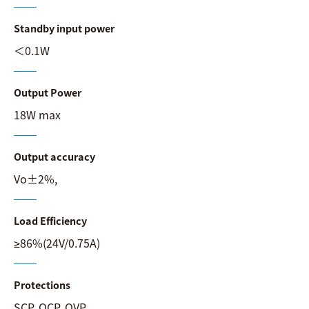
Standby input power
＜0.1W
Output Power
18W max
Output accuracy
Vo±2%,
Load Efficiency
≥86%(24V/0.75A)
Protections
SCP, OCP, OVP