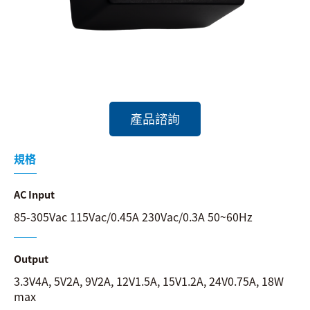
搜尋
語系
產品諮詢
規格
AC Input
85-305Vac 115Vac/0.45A 230Vac/0.3A 50~60Hz
Output
3.3V4A, 5V2A, 9V2A, 12V1.5A, 15V1.2A, 24V0.75A, 18W
max