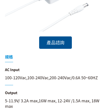
搜尋
語系
產品諮詢
規格
AC Input
100-120Vac,100-240Vac,200-240Vac/0.6A 50~60HZ
Output
5-11.9V/ 3.2A max,16W max, 12-24V /1.5A max, 18W
max