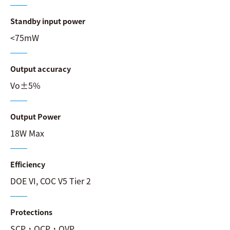
Standby input power
<75mW
Output accuracy
Vo±5%
Output Power
18W Max
Efficiency
DOE VI, COC V5 Tier 2
Protections
SCP，OCP，OVP