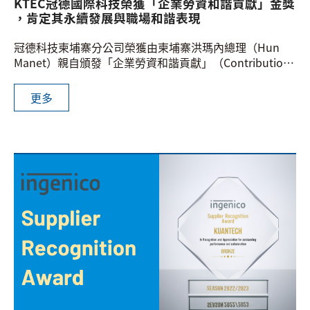
KTEC冠德國際科技榮獲「企業勞資和諧貢獻」金獎
，肯定其永續發展與職場和諧表現
冠德科技柬埔寨分公司榮獲由柬埔寨洪瑪內總理（Hun
Manet）親自頒發「企業勞資和諧貢獻」（Contribution
to Labor-Management Harmony）金獎，為企業於永續
發展及職場管理領域再添殊榮。
更多
該獎項由柬埔寨勞工與職業培訓部主辦，旨在表彰企業於
遵守勞動法令、推動勞資合作、建立和諧安全工作環境等
方面的傑出表現。