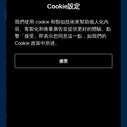
Cookie設定
我們使用 cookie 和類似技術來幫助個人化內
容、客製化和衡量廣告並提供更好的體驗。點
冠德國際科技股份有限公司
擊「接受」即表示您同意這一點，如我們的
Cookie 政策中所述。
台灣新北市中和區中板路23號9樓
+886-2-2223-3518
接受
sales@twktec.com.tw
深圳研發中心暨服務處
廣東省深圳市光明區光明街道東周社區
雲智科技園B1棟1301號房
+86-755-27160388
冠德國際股份有限公司