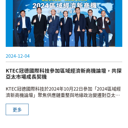
2024-12-04
KTEC冠德國際科技參加區域經濟新商機論壇，共探
亞太市場成長契機
KTEC冠德國際科技於2024年10月22日參加「2024區域經
濟新商機論壇」聚焦供應鏈重整與地緣政治變遷對亞太新
興市場的影響。活動中，KTEC冠德總經理鄭吉君與來自東
協、印度、美墨及拉美等嘉賓共同分享見解，探討新興市
更多
場的成長潛力。