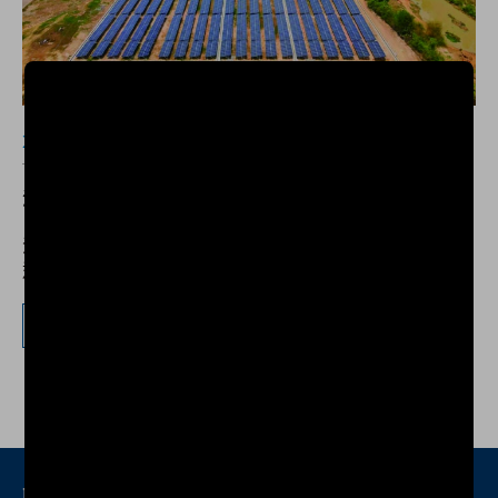
2022-05-03
溫室氣體減排宣告更新
溫室氣體減排宣告 冠德科技有限公司關心全球氣候變
遷、保護地球資源，為回應聯合國氣候變化綱要公約與
京都議定書之國際規範，企業將致力於溫室氣體排放盤
查工作，確實掌控及管理溫室氣體排放現況
更多
聯絡我們