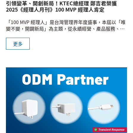
引領變革、開創新局！KTEC總經理 鄭吉君榮獲
2025《經理人月刊》100 MVP 經理人肯定
「100 MVP 經理人」是台灣管理界年度盛事，本屆以「唯
變不變，開闢新局」為主題，從永續經營、產品服務、數
位創新、行銷業務與組織治理等面向，遴選出 100 位帶領
企業逆勢成長、開拓新局的傑出經理人
更多