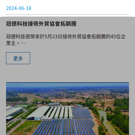
2024-06-18
冠德科技接待外貿協會拓銷團
冠德科技很榮幸於5月23日接待外貿協會拓銷團的45位企
業主。
來自各行各業的專業人士及財團法人參訪Ktec工廠，並進
行深入的企業交流。
更多