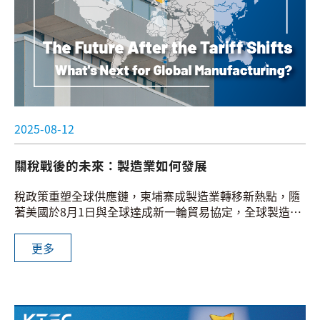
2025-08-12
關稅戰後的未來：製造業如何發展
稅政策重塑全球供應鏈，柬埔寨成製造業轉移新熱點，隨
著美國於8月1日與全球達成新一輪貿易協定，全球製造業
迎來供應鏈佈局的關鍵轉折。隨著多邊貿易環境日益複
雜，企業開始尋求具備政策彈性與成本優勢的新生產據
更多
點，