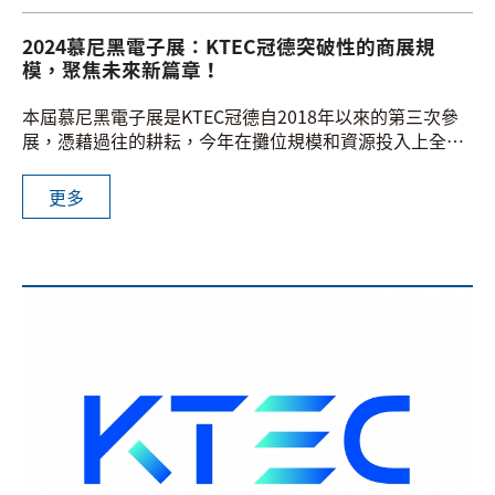
2024慕尼黑電子展：KTEC冠德突破性的商展規
模，聚焦未來新篇章！
本屆慕尼黑電子展是KTEC冠德自2018年以來的第三次參
展，憑藉過往的耕耘，今年在攤位規模和資源投入上全面
升級，展現出更勝以往的企圖心。全觀展場平面圖時，
KTEC冠德的攤位更以突破性的規模引人注目。在展間設計
更多
方面，以通透性的空間設計打造舒適的展間體驗，並延伸
近期釋出的全新CIS系統，帶來了整合且符合企業形象與
文化的視覺面貌。