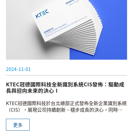
2024-11-01
KTEC冠德國際科技全新識別系統CIS發佈：驅動成
長與迎向未來的決心Ⅰ
KTEC冠德國際科技於台北總部正式發佈全新企業識別系統
（CIS），展現公司持續創新、穩步成長的決心，同時標
誌著企業的全新篇章。新識別系統將電源與循環意象融入
Logo設計，呈現出現代化的企業視覺形象，並體現KTEC
更多
冠德在專業知識、技術領先、卓越品質與競爭力等四大核