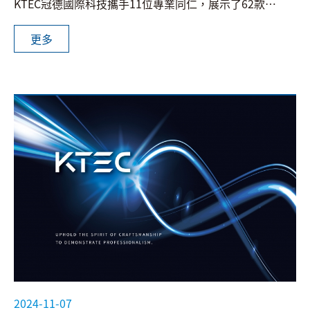
KTEC冠德國際科技攜手11位專業同仁，展示了62款來
自五大領域的電子產品，涵蓋「醫療與工業」、「家用
與電動腳踏車」、「通訊類」、「消費性電子產品」以
更多
及「定製解決方案」。這些多元化的產品展現了我們不
僅具備穩健的生產能力，還能靈活應對市場需求，為全
球客戶提供高品質的解決方案。
2024-11-07