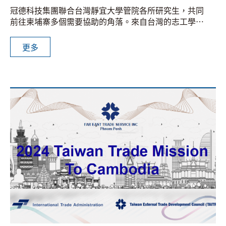
冠德科技集團聯合台灣靜宜大學管院各所研究生，共同
前往柬埔寨多個需要協助的角落。來自台灣的志工學生
們與冠德科技柬埔寨廠員工，連續5天每日深入柬埔寨
各個需要幫助的地方，分享愛與關懷。
更多