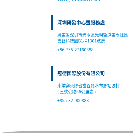
深圳研發中心暨服務處
廣東省深圳市光明區光明街道東周社區
雲智科技園B1棟1301號房
+86-755-27160388
冠德國際股份有限公司
柬埔寨茶膠省當谷縣本布鄉站波村
( 三號公路66公里處 )
+855-32-900888