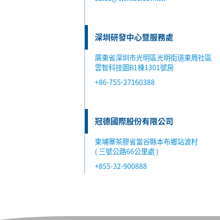
深圳研發中心暨服務處
廣東省深圳市光明區光明街道東周社區
雲智科技園B1棟1301號房
+86-755-27160388
冠德國際股份有限公司
柬埔寨茶膠省當谷縣本布鄉站波村
( 三號公路66公里處 )
+855-32-900888