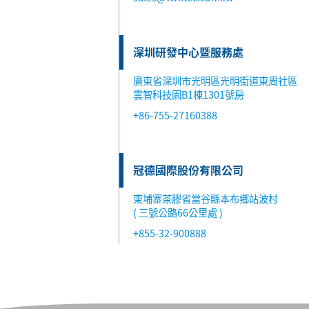
深圳研發中心暨服務處
廣東省深圳市光明區光明街道東周社區
雲智科技園B1棟1301號房
+86-755-27160388
冠德國際股份有限公司
柬埔寨茶膠省當谷縣本布鄉站波村
( 三號公路66公里處 )
+855-32-900888